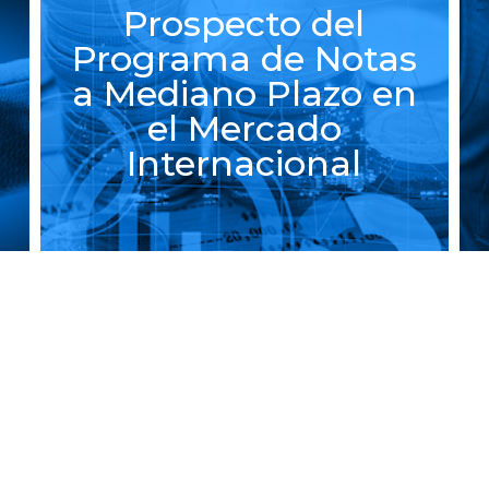
l
otas
Prospecto
o en
Internacion de
Notas 2027
l