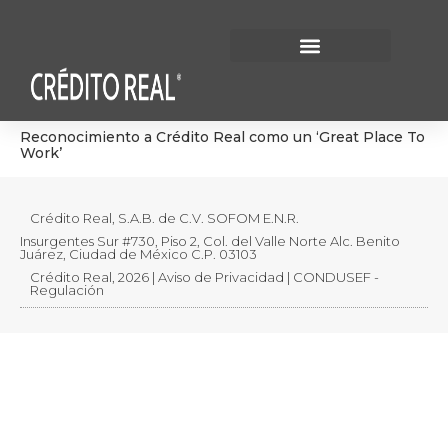
Información Financiera
Gobierno Corporativo
Reconocimiento a Crédito Real como un ‘Great Place To
Work’
Crédito Real, S.A.B. de C.V. SOFOM E.N.R.
Insurgentes Sur #730, Piso 2, Col. del Valle Norte Alc. Benito
Juárez, Ciudad de México C.P. 03103
Crédito Real, 2026 | Aviso de Privacidad | CONDUSEF -
Regulación