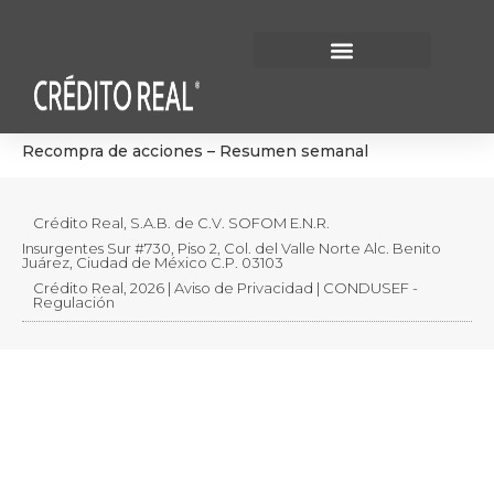
Información Financiera
Gobierno Corporativo
Recompra de acciones – Resumen semanal
Crédito Real, S.A.B. de C.V. SOFOM E.N.R.
Insurgentes Sur #730, Piso 2, Col. del Valle Norte Alc. Benito
Juárez, Ciudad de México C.P. 03103
Crédito Real, 2026 | Aviso de Privacidad | CONDUSEF -
Regulación