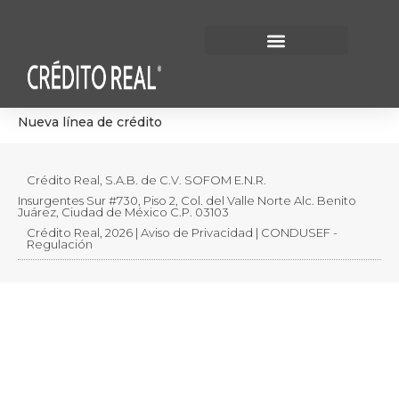
Información Financiera
Gobierno Corporativo
Nueva línea de crédito
Crédito Real, S.A.B. de C.V. SOFOM E.N.R.
Insurgentes Sur #730, Piso 2, Col. del Valle Norte Alc. Benito
Juárez, Ciudad de México C.P. 03103
Crédito Real, 2026 | Aviso de Privacidad | CONDUSEF -
Regulación