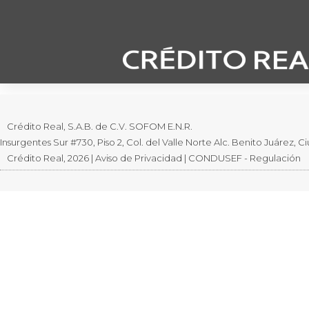
Movimientos inusitados en la negociación de los
Crédito Real, S.A.B. de C.V. SOFOM E.N.R.
Insurgentes Sur #730, Piso 2, Col. del Valle Norte Alc. Benito Juárez,
Crédito Real, 2026 | Aviso de Privacidad | CONDUSEF - Regulación