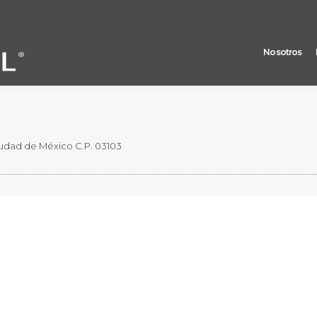
Nosotros
 valores representativos del capital social de Crédito Real
 Ciudad de México C.P. 03103