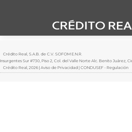
Movimientos inusitados en la negociación de los
Crédito Real, S.A.B. de C.V. SOFOM E.N.R.
Insurgentes Sur #730, Piso 2, Col. del Valle Norte Alc. Benito Juárez,
Crédito Real, 2026 | Aviso de Privacidad | CONDUSEF - Regulación