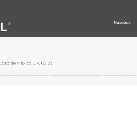
Nosotros
 valores representativos del capital social de Crédito Real
 Ciudad de México C.P. 03103