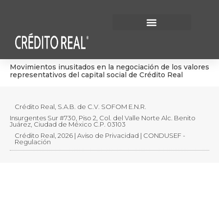
Información Financiera
Gobierno Corporativo
Movimientos inusitados en la negociación de los valores
representativos del capital social de Crédito Real
Crédito Real, S.A.B. de C.V. SOFOM E.N.R.
Insurgentes Sur #730, Piso 2, Col. del Valle Norte Alc. Benito
Juárez, Ciudad de México C.P. 03103
Crédito Real, 2026 | Aviso de Privacidad | CONDUSEF -
Regulación