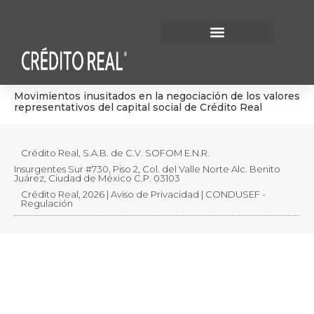
Información Financiera
Gobierno Corporativo
Movimientos inusitados en la negociación de los valores
representativos del capital social de Crédito Real
Crédito Real, S.A.B. de C.V. SOFOM E.N.R.
Insurgentes Sur #730, Piso 2, Col. del Valle Norte Alc. Benito
Juárez, Ciudad de México C.P. 03103
Crédito Real, 2026 | Aviso de Privacidad | CONDUSEF -
Regulación