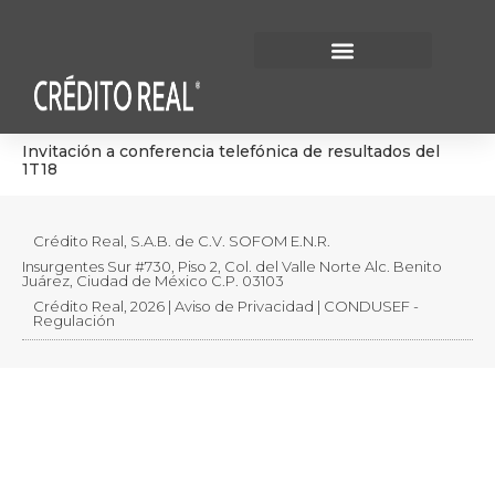
Información Financiera
Gobierno Corporativo
Invitación a conferencia telefónica de resultados del
1T18
Crédito Real, S.A.B. de C.V. SOFOM E.N.R.
Insurgentes Sur #730, Piso 2, Col. del Valle Norte Alc. Benito
Juárez, Ciudad de México C.P. 03103
Crédito Real, 2026 | Aviso de Privacidad | CONDUSEF -
Regulación