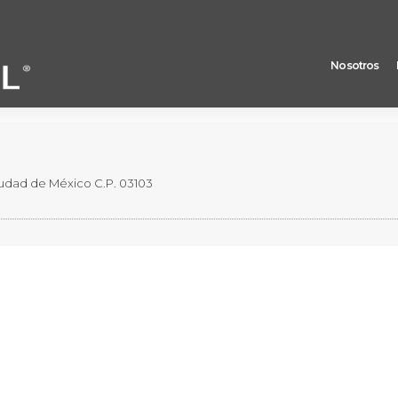
Nosotros
 plazo con clave de pizarra CREAL 00216.
 Ciudad de México C.P. 03103