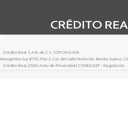
Emisión de los certificados bursátiles de corto
Crédito Real, S.A.B. de C.V. SOFOM E.N.R.
Insurgentes Sur #730, Piso 2, Col. del Valle Norte Alc. Benito Juárez,
Crédito Real, 2026 | Aviso de Privacidad | CONDUSEF - Regulación