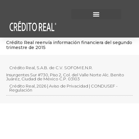
Información Financiera
Gobierno Corporativo
Crédito Real reenvía información financiera del segundo
trimestre de 2015
Crédito Real, S.A.B. de C.V. SOFOM E.N.R.
Insurgentes Sur #730, Piso 2, Col. del Valle Norte Alc. Benito
Juárez, Ciudad de México C.P. 03103
Crédito Real, 2026 | Aviso de Privacidad | CONDUSEF -
Regulación