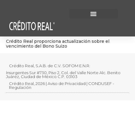
Información Financiera
Gobierno Corporativo
Crédito Real proporciona actualización sobre el
vencimiento del Bono Suizo
Crédito Real, S.A.B. de C.V. SOFOM E.N.R.
Insurgentes Sur #730, Piso 2, Col. del Valle Norte Alc. Benito
Juárez, Ciudad de México C.P. 03103
Crédito Real, 2026 | Aviso de Privacidad | CONDUSEF -
Regulación