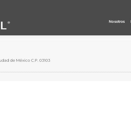
Nosotros
ormación anual y trimestral
 Ciudad de México C.P. 03103