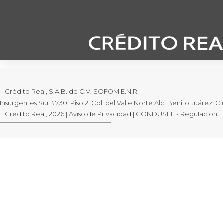
Crédito Real informa sobre la entrega de su inf
Crédito Real, S.A.B. de C.V. SOFOM E.N.R.
Insurgentes Sur #730, Piso 2, Col. del Valle Norte Alc. Benito Juárez,
Crédito Real, 2026 | Aviso de Privacidad | CONDUSEF - Regulación