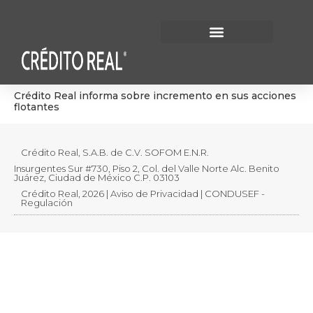
Información Financiera
Gobierno Corporativo
Crédito Real informa sobre incremento en sus acciones
flotantes
Crédito Real, S.A.B. de C.V. SOFOM E.N.R.
Insurgentes Sur #730, Piso 2, Col. del Valle Norte Alc. Benito
Juárez, Ciudad de México C.P. 03103
Crédito Real, 2026 | Aviso de Privacidad | CONDUSEF -
Regulación