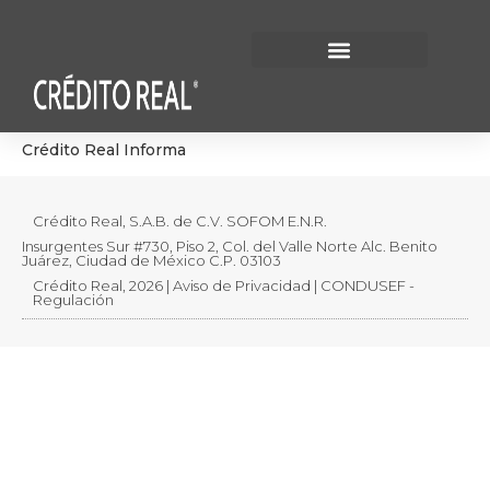
Información Financiera
Gobierno Corporativo
Crédito Real Informa
Crédito Real, S.A.B. de C.V. SOFOM E.N.R.
Insurgentes Sur #730, Piso 2, Col. del Valle Norte Alc. Benito
Juárez, Ciudad de México C.P. 03103
Crédito Real, 2026 | Aviso de Privacidad | CONDUSEF -
Regulación