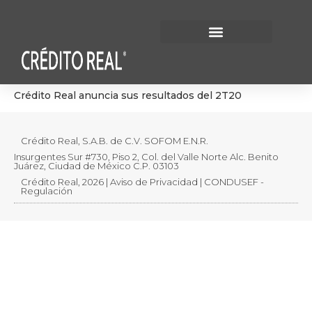
Información Financiera
Gobierno Corporativo
Crédito Real anuncia sus resultados del 2T20
Crédito Real, S.A.B. de C.V. SOFOM E.N.R.
Insurgentes Sur #730, Piso 2, Col. del Valle Norte Alc. Benito
Juárez, Ciudad de México C.P. 03103
Crédito Real, 2026 | Aviso de Privacidad | CONDUSEF -
Regulación