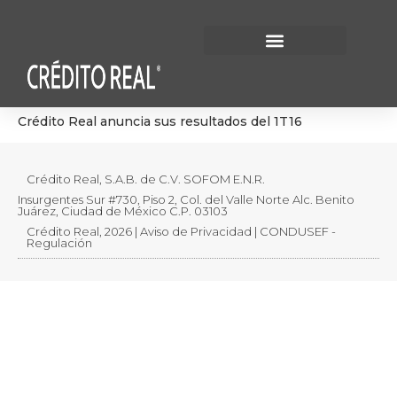
Información Financiera
Gobierno Corporativo
Crédito Real anuncia sus resultados del 1T16
Crédito Real, S.A.B. de C.V. SOFOM E.N.R.
Insurgentes Sur #730, Piso 2, Col. del Valle Norte Alc. Benito
Juárez, Ciudad de México C.P. 03103
Crédito Real, 2026 | Aviso de Privacidad | CONDUSEF -
Regulación