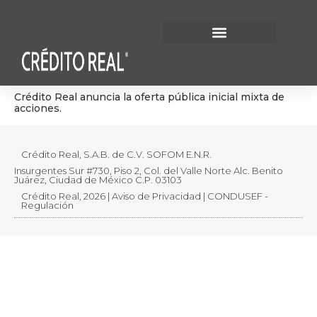
Información Financiera
Gobierno Corporativo
Crédito Real anuncia la oferta pública inicial mixta de
acciones.
Crédito Real, S.A.B. de C.V. SOFOM E.N.R.
Insurgentes Sur #730, Piso 2, Col. del Valle Norte Alc. Benito
Juárez, Ciudad de México C.P. 03103
Crédito Real, 2026 | Aviso de Privacidad | CONDUSEF -
Regulación