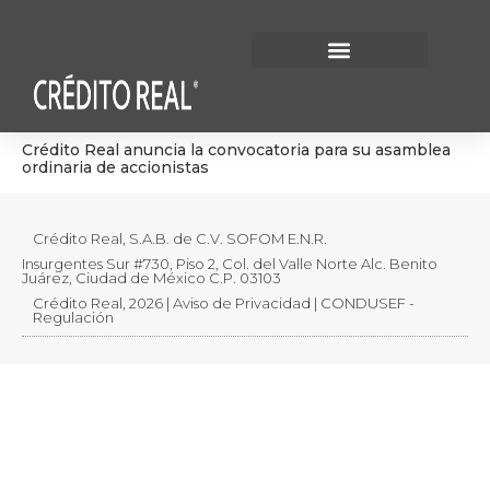
Información Financiera
Gobierno Corporativo
Crédito Real anuncia la convocatoria para su asamblea
ordinaria de accionistas
Crédito Real, S.A.B. de C.V. SOFOM E.N.R.
Insurgentes Sur #730, Piso 2, Col. del Valle Norte Alc. Benito
Juárez, Ciudad de México C.P. 03103
Crédito Real, 2026 | Aviso de Privacidad | CONDUSEF -
Regulación