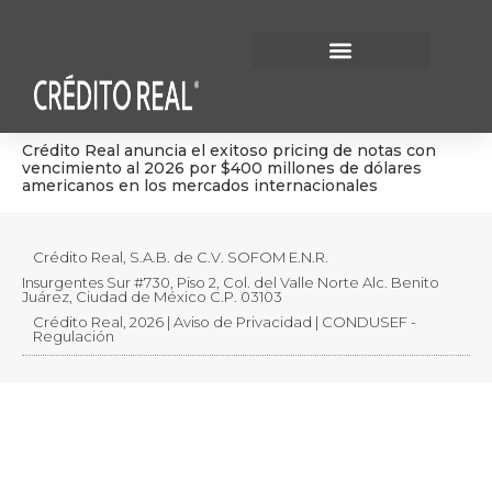
Información Financiera
Gobierno Corporativo
Crédito Real anuncia el exitoso pricing de notas con
vencimiento al 2026 por $400 millones de dólares
americanos en los mercados internacionales
Crédito Real, S.A.B. de C.V. SOFOM E.N.R.
Insurgentes Sur #730, Piso 2, Col. del Valle Norte Alc. Benito
Juárez, Ciudad de México C.P. 03103
Crédito Real, 2026 | Aviso de Privacidad | CONDUSEF -
Regulación