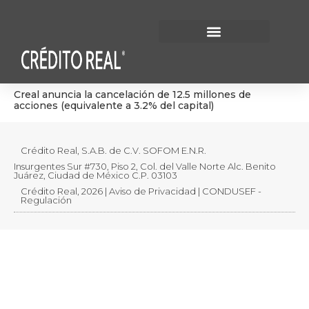
Información Financiera
Gobierno Corporativo
Creal anuncia la cancelación de 12.5 millones de
acciones (equivalente a 3.2% del capital)
Crédito Real, S.A.B. de C.V. SOFOM E.N.R.
Insurgentes Sur #730, Piso 2, Col. del Valle Norte Alc. Benito
Juárez, Ciudad de México C.P. 03103
Crédito Real, 2026 | Aviso de Privacidad | CONDUSEF -
Regulación