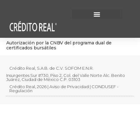
Información Financiera
Gobierno Corporativo
Autorización por la CNBV del programa dual de
certificados bursátiles
Crédito Real, S.A.B. de C.V. SOFOM E.N.R.
Insurgentes Sur #730, Piso 2, Col. del Valle Norte Alc. Benito
Juárez, Ciudad de México C.P. 03103
Crédito Real, 2026 | Aviso de Privacidad | CONDUSEF -
Regulación