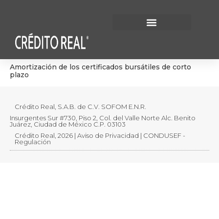
Información Financiera
Gobierno Corporativo
Amortización de los certificados bursátiles de corto
plazo
Crédito Real, S.A.B. de C.V. SOFOM E.N.R.
Insurgentes Sur #730, Piso 2, Col. del Valle Norte Alc. Benito
Juárez, Ciudad de México C.P. 03103
Crédito Real, 2026 | Aviso de Privacidad | CONDUSEF -
Regulación